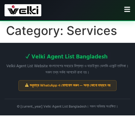
Category:
Services
Velkii Agent List Website বাংলাদেশের সবচেয়ে বিশ্বস্ত ও যাচাইকৃত ভেলকি এজেন্ট তালিকা।
সকল তথ্য সর্বদা আপডেট রাখা হয়।
শুধুমাত্র WhatsApp এ যোগাযোগ করুন — অন্য কোনো মাধ্যমে নয়
© [current_year] Velki Agent List Bangladesh। সকল অধিকার সংরক্ষিত।